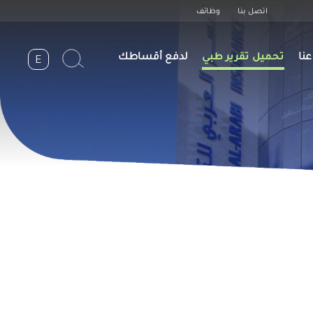
Header
اتصل بنا
وظائف
Top
نا
تحميل تقرير طبي
لدفع أقساطك
E
n