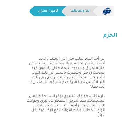
لك ولعائلتك
تأمين المنزل
الحزم
في أحد الأيام طلب مني ابني السماح لأحد
أصدقائه من المدرسة بالإقامة لدينا. لقد تعرض
منزله لحريق ولا يوجد لديهم مكان يقيمون فيه.
صدمت زوجتي وشعرت بالأسى في ذلك اليوم
اشتريت بوليصة تأمين و قلت لزوجتي في تلك
الليلة "ليس لدينا قدرة عدم شراؤها..لنأمل أن لا
نحتاجها."
دار مكتب، هو عقد تقليدي يوفر السلامة والأمان
لممتلكاتك ضد الحريق، الانفجارات، البرق وحوادث
المركبات. وتتوفر أيضاً ثلاث خيارات مبنية على
أنواع الأخطار المغطاة والمنافع الإضافية لكل
خيار.