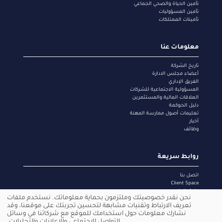
تأمين الحياة والصحي الجماعي
تأمين المسؤوليات
تأمينات الممتلكات
معلومات عنا
تاريخ الشركة
أعضاء مجلس الادارة
الفريق الإداري
المسؤولية الاجتماعية للشركات
العلاقات المالية والمستثمرين
دليل الحوكمة
تعليمات أصول ممارسة المهنة
أخبار
وظائف
روابط سريعة
اتصل بنا
Client Space
طرق الدفع
نحن نقدر خصوصيتك وملتزمون بحماية معلوماتك. نستخدم ملفات
الشبكة الطبية
Use
تعريف الارتباط وتقنيات مشابهة لتحسين تجربتك على موقعنا، وقد
سياسة الخصوصية
نشارك معلومات حول استخدامك للموقع مع شركائنا في وسائل
إشعار ملفات الارتباط
of
التواصل الاجتماعي والإعلانات والتحليلات.