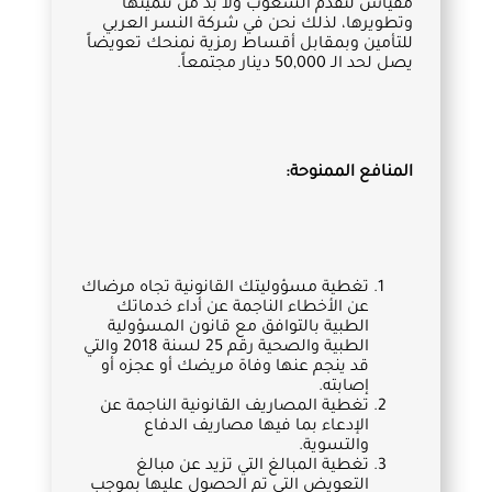
مقياس لتقدّم الشعوب ولا بد من تنميتها
وتطويرها، لذلك نحن في شركة النسر العربي
للتأمين وبمقابل أقساط رمزية نمنحك تعويضاً
يصل لحد الـ 50,000 دينار مجتمعاً.
المنافع الممنوحة:
تغطية مسؤوليتك القانونية تجاه مرضاك
عن الأخطاء الناجمة عن أداء خدماتك
الطبية بالتوافق مع قانون المسؤولية
الطبية والصحية رقم 25 لسنة 2018 والتي
قد ينجم عنها وفاة مريضك أو عجزه أو
إصابته.
تغطية المصاريف القانونية الناجمة عن
الإدعاء بما فيها مصاريف الدفاع
والتسوية.
تغطية المبالغ التي تزيد عن مبالغ
التعويض التي تم الحصول عليها بموجب