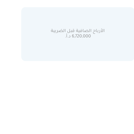
الأرباح الصافية قبل الضريبة
6,720,000 د.أ.