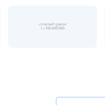
مجموع الموجودات
146,500,000 د.أ.