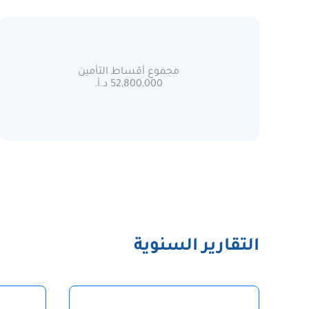
مجموع أقساط التأمين
52,800,000 د.أ.
التقارير السنوية