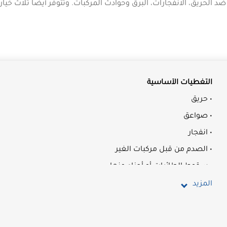
 الحريق، الانفجارات، البرق وحوادث المركبات. وتتوفر أيضاً ثلاث خيار
التغطيات الأساسية
• حريق
• صواعق
• انفجار
• الصدم من قبل مركبات الغير
• سقوط الطائرات أو أجزاء منها
• الفياضانات والعواصف والأعاصير
المزيد
• الزلازل
• السرقة بعنف