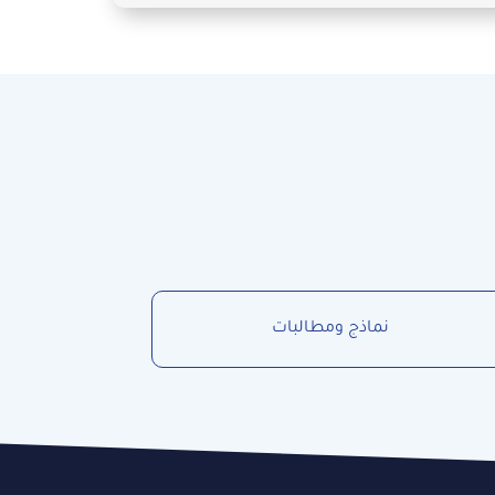
 نتيجة الحريق والانفجار
نماذج ومطالبات