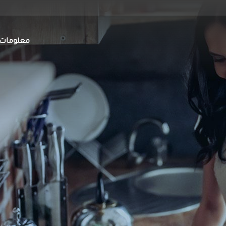
Main
معلومات 
avigation
ar