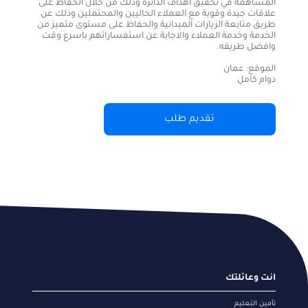
المساهمة في تحقيق اهداف الدائرة وذلك من خلال الحفاظ على
علاقات جيدة وقوية مع العملاء الحاليين والمحتملين وذلك عن
طريق متابعة الزيارات الميدانية والحفاظ على مستوى متميز من
الخدمة وخدمة العملاء والاجابة عن استفساراتهم باسرع وقت
وافضل طريقه.
الموقع: عمان
دوام كامل
تقديم طلب
Footer
انت وعائلتك
menu
تأمين التعليم