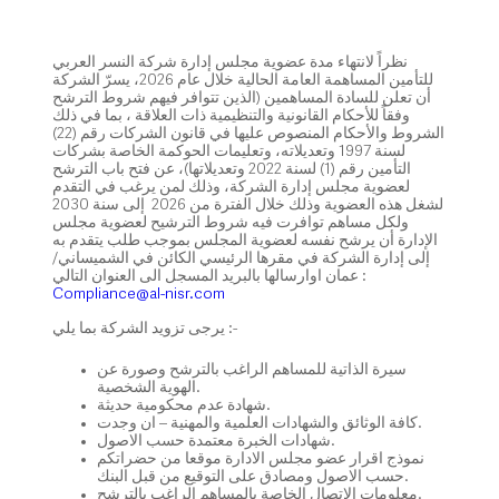
نظراً لانتهاء مدة عضوية مجلس إدارة شركة النسر العربي
للتأمين المساهمة العامة الحالية خلال عام 2026، يسرّ الشركة
أن تعلن للسادة المساهمين (الذين تتوافر فيهم شروط الترشح
وفقاً للأحكام القانونية والتنظيمية ذات العلاقة ، بما في ذلك
الشروط والأحكام المنصوص عليها في قانون الشركات رقم (22)
لسنة 1997 وتعديلاته، وتعليمات الحوكمة الخاصة بشركات
التأمين رقم (1) لسنة 2022 وتعديلاتها)، عن فتح باب الترشح
لعضوية مجلس إدارة الشركة، وذلك لمن يرغب في التقدم
لشغل هذه العضوية وذلك خلال الفترة من
2026
إلى سنة 2030
ولكل مساهم توافرت فيه شروط الترشيح لعضوية مجلس
الإدارة أن يرشح نفسه لعضوية المجلس بموجب طلب يتقدم به
إلى إدارة الشركة في مقرها الرئيسي الكائن في الشميساني/
عمان اوارسالها بالبريد المسجل الى العنوان التالي :
Compliance@al-nisr.com
بما يلي :-
يرجى
تزويد الشركة
سيرة الذاتية للمساهم الراغب بالترشح وصورة عن
الهوية الشخصية.
شهادة عدم محكومية حديثة.
كافة الوثائق والشهادات العلمية والمهنية – ان وجدت.
شهادات الخبرة معتمدة حسب الاصول.
نموذج اقرار عضو مجلس الادارة موقعا من حضراتكم
حسب الاصول ومصادق على التوقيع من قبل البنك.
معلومات الاتصال الخاصة بالمساهم الراغب بالترشح.