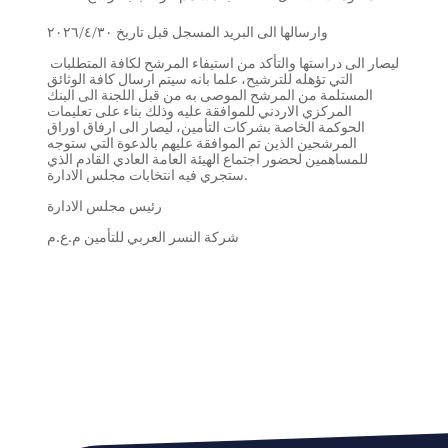
وارسالها الى البريد المسجل قبل تاريخ ٢٠٢٦/٤/٣٠
ليصار الى دراستها والتأكد من استيفاء المرشح لكافة المتطلبات
التي تؤهله للترشيح، علما بانه سيتم ارسال كافة الوثائق
المستلمة من المرشح الموصى به من قبل اللجنة الى البنك
المركزي الاردني للموافقة عليه وذلك بناء على تعليمات
الحوكمة الخاصة بشركات التأمين، ليصار الى ارفاق اوراق
المرشحين الذين تم الموافقة عليهم بالدعوة التي ستوجه
للمساهمين لحضور اجتماع الهيئة العامة العادي القادم الذي
ستجري فيه انتخابات مجلس الادارة.
رئيس مجلس الادارة
شركة النسر العربي للتأمين م.ع.م