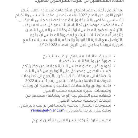
السادة المساهمين في شركة النسر العربي للتأمين،
بما أننا على أعتاب عقد اجتماع هيئة عامة غير عادي خلال شهر
كانون الأول من العام 2022 بهدف تعديل عقد التأسيس والنظام
الأساسي الخاص بالشركة وزيادة عدد أعضاء مجلس الادارة الى
تسعة أعضاء عوضا عن ثمانية، فإننا ندعو كل مساهم يرغب
بالترشح لعضوية مجلس ادارة شركة النسر العربي للتأمين
وتتوفر فيه متطلبات الترشح لعضوية المجلس أن يقوم
بالتواصل مع الدائرة القانونية والحاكمية المؤسسية لدينا مع
ضرورة تزويدنا بما يلي قبل تاريخ اقصاه 5/12/2022:
السيرة الذاتية للمساهم الراغب بالترشح
صورة عن وثيقة اثبات شخصية
نموذج اقرار عضو مجلس الادارة موقعا من حضراتكم
حسب الاصول ومصادق على التوقيع من قبل البنك
بالاضافة الى مرفقات ذلك الاقرار بالرجوع الى تعليمات
الحوكمة الخاصة بشركات التأمين رقم 1 لسنة 2022
كافة الوثائق والشهادات العلمية والمهنية –ان وجدت-
وشهادات الخبرة معتمدة حسب الاصول
شهادة عدم المحكومية (او ما يعادلها) مصدقة من
الجهات الرسمية حسب الاصول.
معلومات الاتصال الخاصة بالمساهم الراغب بالترشح .
وذلك على البريد الالكتروني:
ranias@al-nisr.com
مجلس ادارة شركة النسر العربي للتأمين م.ع.م